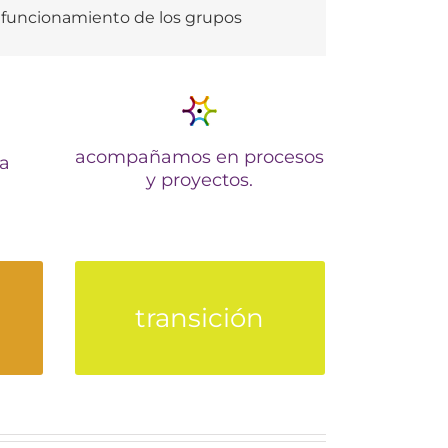
l funcionamiento de los grupos
acompañamos en procesos
ra
y proyectos.
as,
transición interior –
transición
transición social