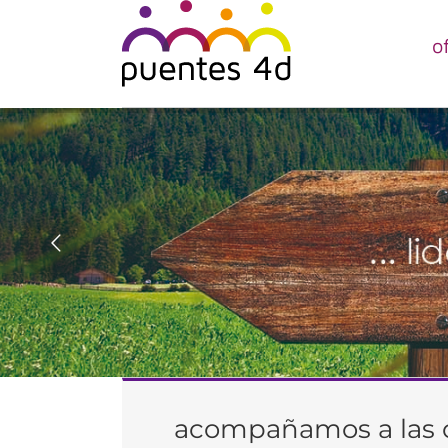
Saltar
al
o
contenido
acompañamos a las or