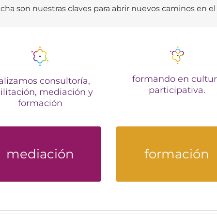
ucha son nuestras claves para abrir nuevos caminos en e
formando en cultu
alizamos consultoría,
participativa.
ilitación, mediación y
formación
evas soluciones hacia la
talleres, cursos, ponenci
mediación
formación
cultura ganar-ganar
encuentros