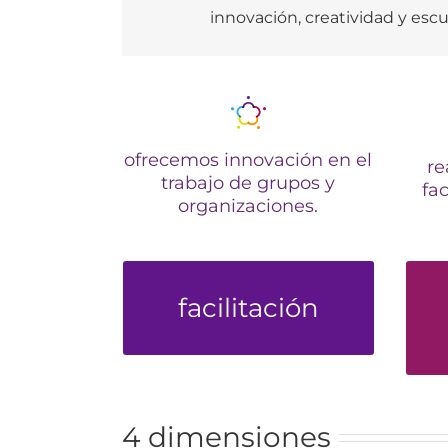
innovación, creatividad y esc
ofrecemos innovación en el
re
trabajo de grupos y
fac
organizaciones.
el arte de acompañar
nu
facilitación
4 dimensiones