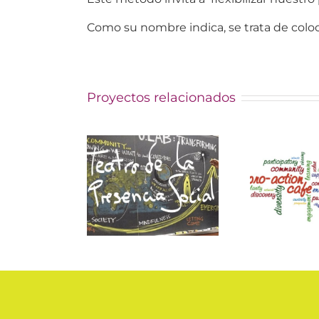
Como su nombre indica, se trata de coloc
Proyectos relacionados
tro de la
pro action
s
esencia
café
pa
social