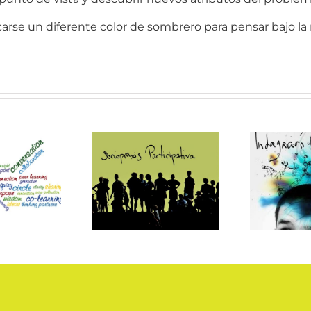
arse un diferente color de sombrero para pensar bajo la
ociopraxis
indagación
te
rticipativa
apreciativa