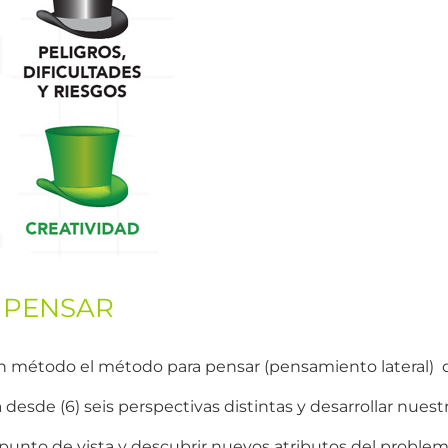
 PENSAR
n método el método para pensar (pensamiento lateral) d
desde (6) seis perspectivas distintas y desarrollar nuestra
 punto de vista y descubrir nuevos atributos del problem