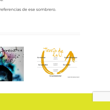
 referencias de ese sombrero.
teatro de la
oría de la U
presencia
social