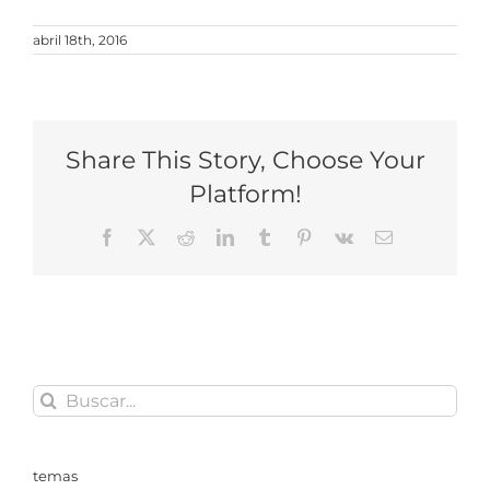
abril 18th, 2016
Share This Story, Choose Your
Platform!
Facebook
X
Reddit
LinkedIn
Tumblr
Pinterest
Vk
Correo
electrónico
Buscar:
temas