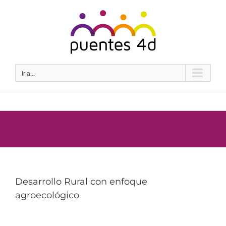
Saltar
al
contenido
Ir a...
Desarrollo Rural con enfoque
agroecológico